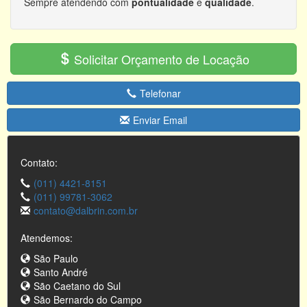
Sempre atendendo com
pontualidade
e
qualidade
.
Solicitar Orçamento de Locação
Telefonar
Enviar Email
Contato:
(011) 4421-8151
(011) 99781-3062
contato@dalbrin.com.br
Atendemos:
São Paulo
Santo André
São Caetano do Sul
São Bernardo do Campo