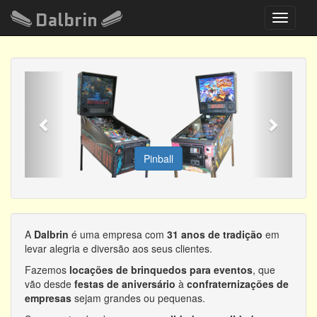
Dalbrin
Toggle
navigati
Anterior
Próxim
Pinball
A
Dalbrin
é uma empresa com
31 anos de tradição
em
levar alegria e diversão aos seus clientes.
Fazemos
locações de brinquedos para eventos
, que
vão desde
festas de aniversário
à
confraternizações de
empresas
sejam grandes ou pequenas.