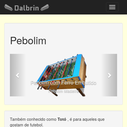
Dalbrin
Toggle
navigati
Pebolim
Anterior
Próxim
Pebolim com Ferro Embutido
Pebolim Madeira
Também conhecido como
Totó
, é para aqueles que
gostam de futebol.